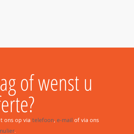
aag of wenst u
ferte?
t ons op via
telefoon
,
e-mail
of via ons
mulier
.